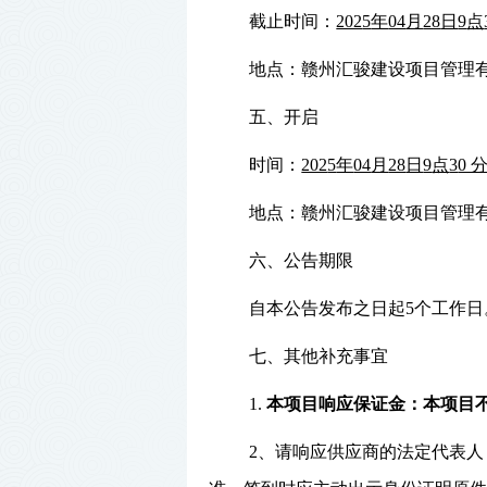
截止时间：
202
5
年
04
月
28
日
9
点
地点：赣州汇骏建设项目管理
五、开启
时间：
202
5
年
04
月
28
日
9
点
3
0 
地点：赣州汇骏建设项目管理
六、公告期限
自本公告发布之日起
5个工作日
七、其他补充事宜
1.
本
项目响应保证金：
本项目
2、请响应供应商的法定代表