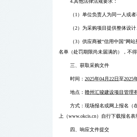
4.其他法律法规要求：
（
1）单位负责人为同一人或
（
2）为采购项目提供整体设
（
3）供应商被“信用中国”网
名单（处罚期限尚未届满的），不得
三、获取采购文件
时间：
202
5
年
04
月
22
日
至
202
5
地点：
赣州汇骏建设项目管理
方式：现场报名或网上报名（
上（
www.okcis.cn）
自行下载报名表
四、响应文件提交