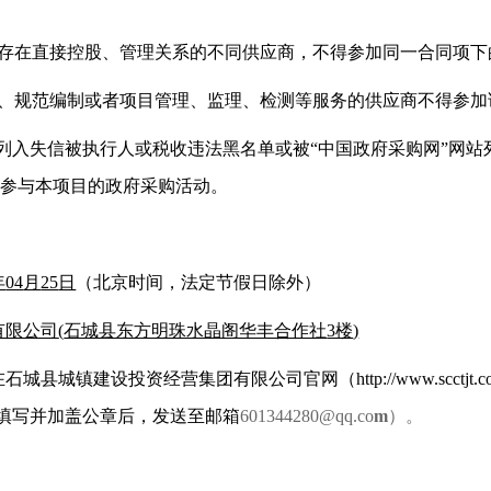
者存在直接控股、管理关系的不同供应商，不得参加同一合同项下
计、规范编制或者项目管理、监理、检测等服务的供应商不得参加
站列入失信被执行人或税收违法黑名单或被“中国政府采购网”网
参与本项目的政府采购活动。
年
04
月
25
日
（北京时间，法定节假日除外）
有限公司
(
石城县东方明珠水晶阁华丰合作社
3楼
)
在
石城县城镇建设投资经营集团有限公司官网（
http://www.scctjt
填写并加盖公章后，发送至邮箱
601344280@qq
.co
m
）。