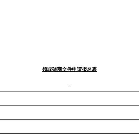
领取
磋商
文件申请
报名
表