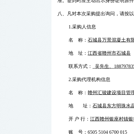
准。签到时应主动出示身份证明原件
八、凡对本次采购提出询问，请按以
1.采购人信息
名
称：
石城县万景混凝土有
地
址：
江西省赣州市
石城县
联系方式：
吴先生、
1887978
2.采购代理机构信息
名
称：
赣州汇骏建设项目管
地 址：
石城县东方明珠水
开
户
行：
江西赣州银座村镇银
账
号：
6505 5104 6700 015