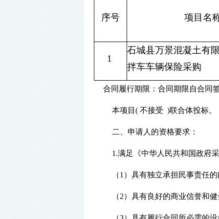
序号
项
目名
石城县万景混凝土有
1
拌车车辆保险采购
合同履行期限：合同期限自合同
本项目
( 不接受 )联合体投标。
二、申请人的资格要求：
1.满足《中华人民共和国政府
（
1）具有独立承担民事责任的
（
2）具有良好的商业信誉和
（
3）具有履行合同所必需的