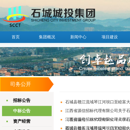
首页
集团概况
新闻中心
项目建设
司务公开
招标公告
石城县赣江流域琴江河坝口至睦富
中标公告
江西省源信招标代理有限公司关于石
江西省源信招标代理有限公司关于石
（项目编号：JXYX2026-SC-F-
资产经营
石城县赣江流域琴江河坝口至睦富
图设计服务（项目编号：JXYX2026