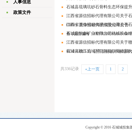
人事信息
石城县琉璃坑砂石骨料生态环保提
政策文件
江西省源信招标代理有限公司关于石城
江西省源信招标代理有限公司关于
C001）竞争性磋商的成交结果公告
石城县恒鑫矿业有限公司机械设备
务 (项目编号：JXYX2025-SC-F
江西省源信招标代理有限公司关于赣州
石城县赣江流域琴江河坝口至睦富
SC-F-G013-1）公开招标的中标结
共336记录
«上一页
1
2
Copyright © 2016 石城城投集团 .