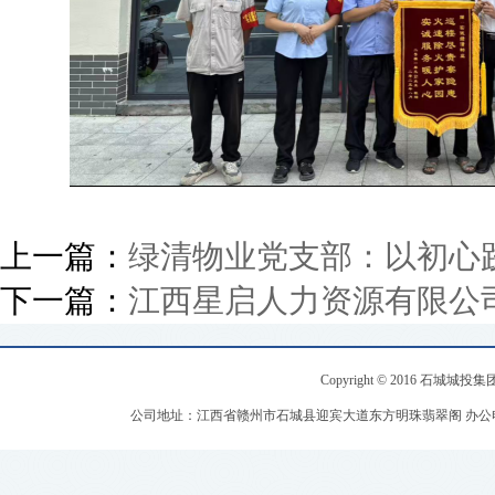
上一篇：
绿清物业党支部：以初心
下一篇：
江西星启人力资源有限公
Copyright © 2016 石城城投集团 .
公司地址：江西省赣州市石城县迎宾大道东方明珠翡翠阁 办公电话：0797-570