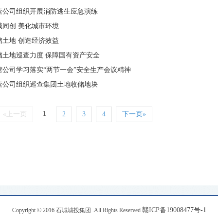
营公司组织开展消防逃生应急演练
城同创 美化城市环境
储土地 创造经济效益
储土地巡查力度 保障国有资产安全
营公司学习落实“两节一会”安全生产会议精神
营公司组织巡查集团土地收储地块
1
«上一页
2
3
4
下一页»
赣ICP备19008477号-1
Copyright © 2016 石城城投集团 .All Rights Reserved