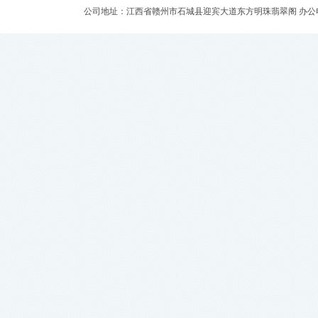
公司地址：江西省赣州市石城县迎宾大道东方明珠翡翠阁 办公电话：0797-570