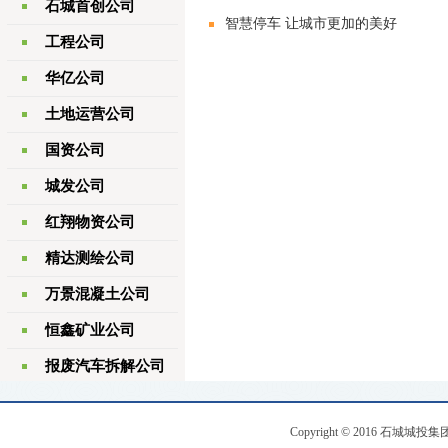
石城首创公司
智慧停车 让城市更加的美好
工程公司
华亿公司
土地运营公司
国资公司
城发公司
红翔物资公司
精达测绘公司
万景混凝土公司
恒鑫矿业公司
报废汽车拆解公司
Copyright © 2016 石城城投集团 .