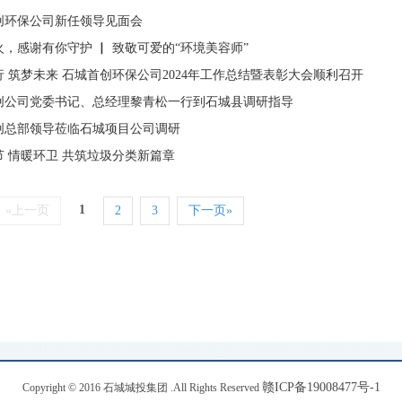
创环保公司新任领导见面会
，感谢有你守护 ▏ 致敬可爱的“环境美容师”
 筑梦未来 石城首创环保公司2024年工作总结暨表彰大会顺利召开
创公司党委书记、总经理黎青松一行到石城县调研指导
创总部领导莅临石城项目公司调研
节 情暖环卫 共筑垃圾分类新篇章
1
«上一页
2
3
下一页»
赣ICP备19008477号-1
Copyright © 2016 石城城投集团 .All Rights Reserved