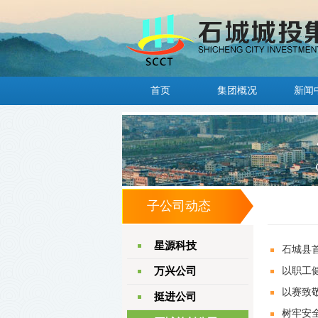
首页
集团概况
新闻
子公司动态
星源科技
石城县首
万兴公司
以职工
以赛致
挺进公司
树牢安