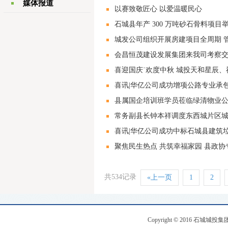
媒体报道
以赛致敬匠心 以爱温暖民心
石城县年产 300 万吨砂石骨料项目
城发公司组织开展房建项目全周期 
会昌恒茂建设发展集团来我司考察
喜迎国庆˙欢度中秋 城投天和星辰
喜讯|华亿公司成功增项公路专业承
县属国企培训班学员莅临绿清物业公
常务副县长钟本祥调度东西城片区
喜讯|华亿公司成功中标石城县建筑
聚焦民生热点 共筑幸福家园 县政
共534记录
«上一页
1
2
Copyright © 2016 石城城投集团 .